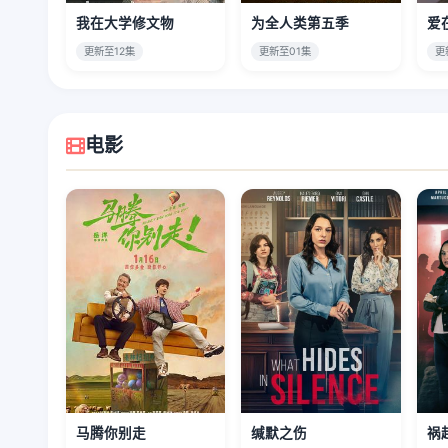
我在大学修文物
为全人类第五季
爱
更新至12集
更新至01集
更
电影
马腾你别走
缄默之伤
祸