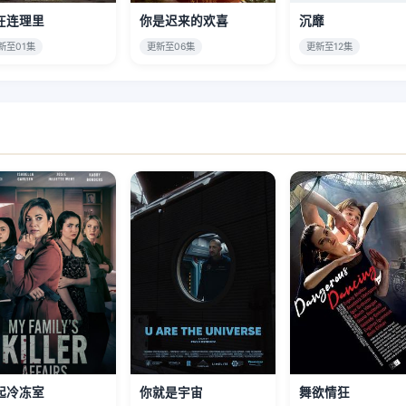
在连理里
你是迟来的欢喜
沉靡
新至01集
更新至06集
更新至12集
起冷冻室
你就是宇宙
舞欲情狂