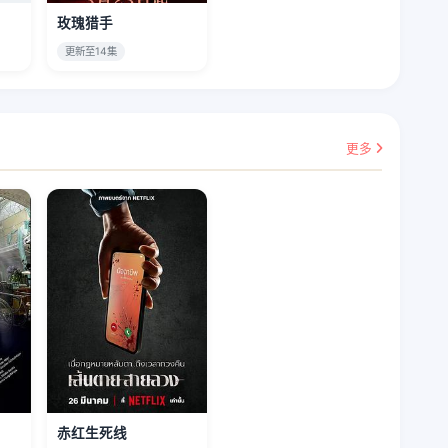
玫瑰猎手
更新至14集
更多
赤红生死线