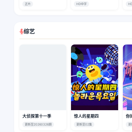
正片
HD中字
H
综艺
大侦探第十一季
惊人的星期四
你
更新至20260326期
更新至02集
更